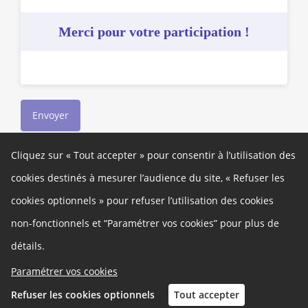
Merci pour votre participation !
Envoyer
Cliquez sur « Tout accepter » pour consentir à l’utilisation des
À propos
cookies destinés à mesurer l’audience du site, « Refuser les
Ce site participatif a été réalisé grâce à la plateforme innovante de
cookies optionnels » pour refuser l’utilisation des cookies
participation
Cap Collectif
, selon les principes de la
démocratie
ouverte
.
non-fonctionnels et “Paramétrer vos cookies” pour plus de
Autres liens
détails.
Cookies
Gestion des cookies
Paramétrer vos cookies
Politique de confidentialité
Mentions légales
Refuser les cookies optionnels
Tout accepter
Besoin d'aide ?
Contact